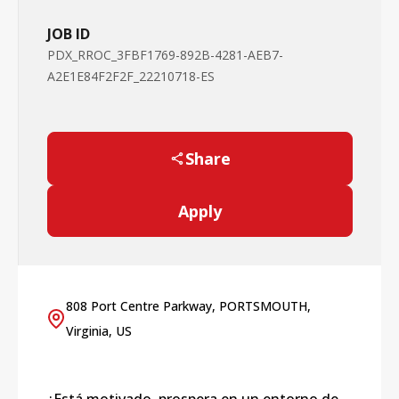
JOB ID
PDX_RROC_3FBF1769-892B-4281-AEB7-
A2E1E84F2F2F_22210718-ES
Share
Apply
808 Port Centre Parkway, PORTSMOUTH,
Virginia, US