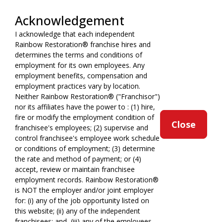
Acknowledgement
I acknowledge that each independent
TERMS OF USE
Rainbow Restoration® franchise hires and
YOUR PRIVACY RIGHTS
determines the terms and conditions of
ACCESSIBILITY
employment for its own employees. Any
employment benefits, compensation and
PRIVACY POLICY
employment practices vary by location.
DO NOT SELL MY INFO
Neither Rainbow Restoration® ("Franchisor")
nor its affiliates have the power to : (1) hire,
fire or modify the employment condition of
*All independently owned and operated franchised businesses
Close
franchisee's employees; (2) supervise and
operate under the service brands’ marks, trademarks, trade
control franchisee's employee work schedule
names, logos, emblems, slogans, or other indicia of origin in
or conditions of employment; (3) determine
connection with the Rainbow Restoration® franchise system
the rate and method of payment; or (4)
within a specified geographical area. Only the independently
accept, review or maintain franchisee
owned and operated franchised business shall have any
employment records. Rainbow Restoration®
interaction with or authority for its business and make all
is NOT the employer and/or joint employer
employment related decisions related to its franchised business.
for: (i) any of the job opportunity listed on
this website; (ii) any of the independent
franchisees; and, (iii) any of the employees