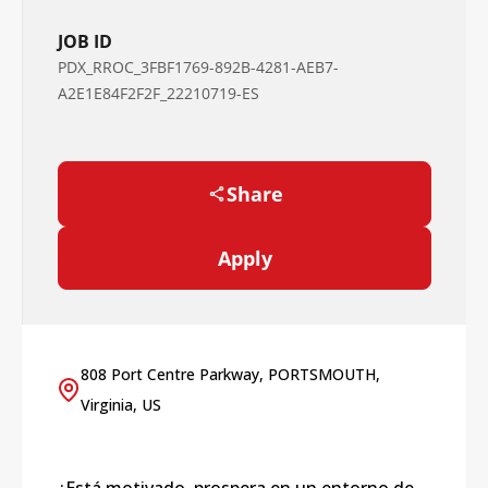
JOB ID
PDX_RROC_3FBF1769-892B-4281-AEB7-
A2E1E84F2F2F_22210719-ES
Share
Apply
808 Port Centre Parkway, PORTSMOUTH,
Virginia, US